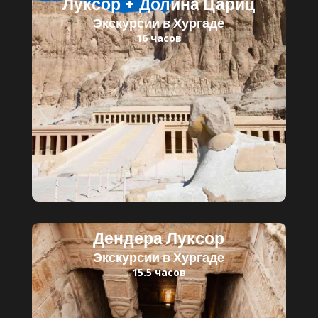
Луксор + Долина Цариц
Экскурсии в Хургаде
16 часов
Читать далее
Детский билет: 30 $
Взрослый билет: 45 $
Дендера Луксор
Экскурсии в Хургаде
15.5 часов
Читать далее