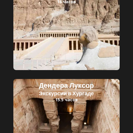
16 часов
Читать далее
Детский билет: 30 $
Взрослый билет: 45 $
Дендера Луксор
Экскурсии в Хургаде
15.5 часов
Читать далее
Детский билет: 30 $