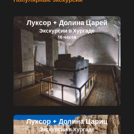
Луксор + Долина Царей
Экскурсии в Хургаде
16 часов
Читать далее
Детский билет: 35 $
Взрослый билет: 60 $
Луксор + Долина Цариц
Экскурсии в Хургаде