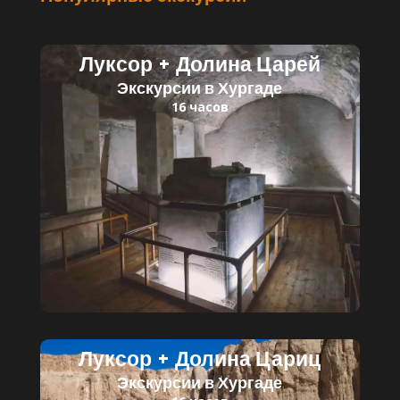
Луксор + Долина Царей
Экскурсии в Хургаде
16 часов
Читать далее
Детский билет: 35 $
Взрослый билет: 60 $
Луксор + Долина Цариц
Экскурсии в Хургаде