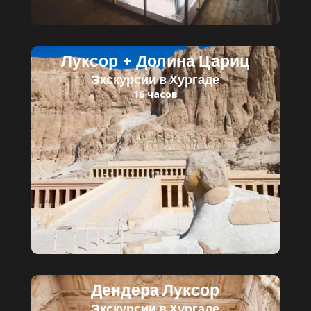
Луксор + Долина Цариц
Экскурсии в Хургаде
16 часов
Читать далее
Детский билет: 30 $
Взрослый билет: 45 $
Дендера Луксор
Экскурсии в Хургаде