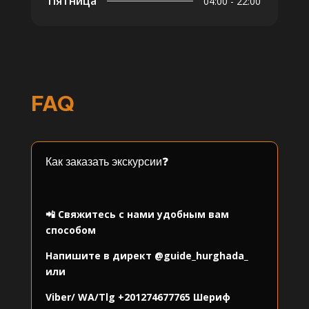
Пятница
04:00 - 22:00
FAQ
Как заказать экскурсии❓
⠀
📲 Свяжитесь с нами удобным вам
способом
Напишите в директ
@guide_hurghada_
или
Viber/ WA/Tlg
+201274677765
Шериф