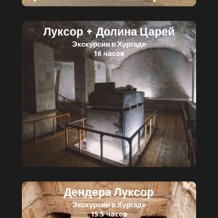
Луксор + Долина Царей
Экскурсии в Хургаде
16 часов
Читать далее
Детский билет: 35 $
Взрослый билет: 60 $
Дендера Луксор
Экскурсии в Хургаде
15.5 часов