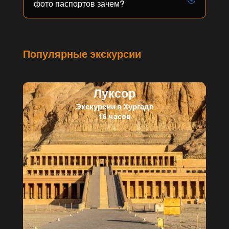
фото паспортов зачем?
Популярные экскурсии
Луксор
Экскурсии в Хургаде
16 часов
Читать далее
Children, $25/p.
Adult, $40/p.