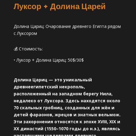
Луксор + Долина Царей
Долина Цариц: Очарование древнего Египта рядом
с Луксором
💰 Стоимость:
• Луксор + Долина Цариц: 50$/30$
Долина Цариц — это уникальный
древнеегипетский некрополь,
расположенный на западном берегу Нила,
недалеко от Луксора. Здесь находятся около
70 скальных гробниц, созданных для жён и
детей фараонов, жрецов и знатных вельмож.
Эти захоронения относятся к эпохе XVIII, XIX и
XX династий (1550–1070 годы до н.э.), являясь
настоящими шедеврами древнего