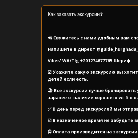
Как заказать экскурсии❓
⠀
📲 Свяжитесь с нами удобным вам сп
Напишите в директ
@guide_hurghada
Viber/ WA/Tlg
+201274677765
Шериф
☑️ Укажите какую экскурсию вы хотит
детей если есть.
🏖️ Все экскурсии лучше бронировать 
заранее о
наличие хорошего wi-fi в 
✅ В день перед экскурсией мы отправ
☑️ В назначенное время не забудьте 
🚍 Оплата производится на экскурсии.