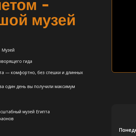
етом -
шой музей
й Музей
оворящего гида
та — комфортно, без спешки и длинных
за один день вы получили максимум
асштабный музей Египта
раонов
Понед