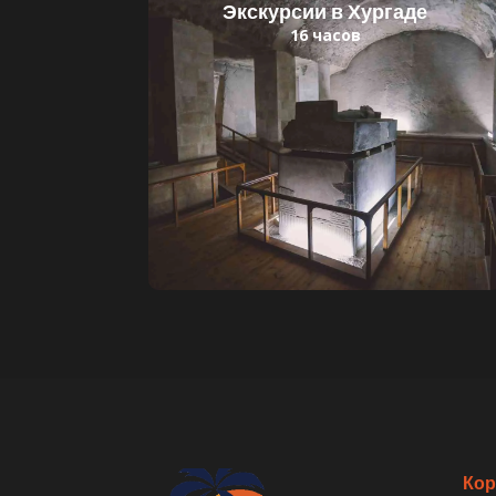
Экскурсии в Хургаде
16 часов
Читать далее
Детский билет: 35 $
Взрослый билет: 60 $
Кор