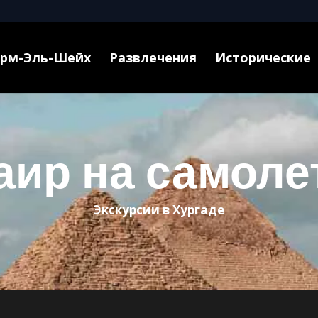
рм-Эль-Шейх
Развлечения
Исторические
аир на самоле
Экскурсии в Хургаде