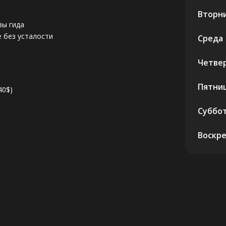
Вторн
зы гида
е без усталости
Среда
Четве
Пятни
40$)
Суббо
Воскр