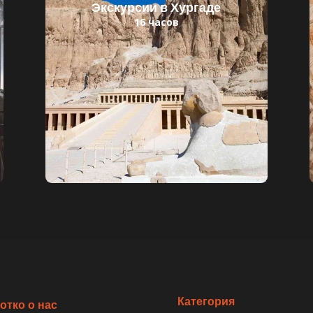
Экскурсии в Хургаде
16 часов
Читать далее
Детский билет: 30 $
Взрослый билет: 45 $
Категория
отко о нас