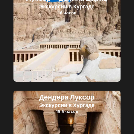
Экскурсии в Хургаде
16 часов
Читать далее
Детский билет: 30 $
Взрослый билет: 45 $
Дендера Луксор
Экскурсии в Хургаде
15.5 часов
Читать далее